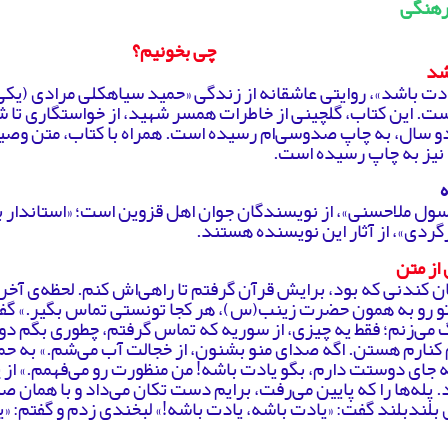
رهنگی
چی بخونیم؟
شد
دت باشد»، روایتی عاشقانه از زندگی «حمید سیاهکلی مرادی (یکی
ست. این کتاب، گلچینی از خاطرات همسر شهید، از خواستگاری تا
 دو سال، به چاپ صدوسی‌ام رسیده است. همراه با کتاب، متن وصی
 نیز به چاپ رسیده است.
ول ملاحسنی»، از نویسندگان جوان اهل قزوین است؛ «استاندار ب
ردی»، از آثار این نویسنده هستند.
 از متن
ان کندنی که بود، برایش قرآن گرفتم تا راهی‌اش کنم. لحظه‌ی آخر
تو رو به همون حضرت زینب(س)، هر کجا تونستی تماس بگیر.» گفت:
می‌زنم؛ فقط یه چیزی، از سوریه که تماس گرفتم، چطوری بگم دو
 کنارم هستن. اگه صدای منو بشنون، از خجالت آب می‌شم.» به ح
 جای دوستت دارم، بگو یادت باشه! من منظورت رو می‌فهمم.» ا
. پله‌ها را که پایین می‌رفت، برایم دست تکان می‌داد و با همان 
بلندبلند گفت: «یادت باشه، یادت باشه!» لبخندی زدم و گفتم: «