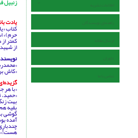
زنبیل ف
اطلاعات نشریه
یادت با
راهنمای نویسندگان
کتاب «یا
حرم)» ا
کمتر از
ارسال مقاله
از شهید
نویسنده
داوران
«محمدرس
«کاش برگ
تماس با ما
گزیده‌ای
«با هر ج
«حمید، 
بهت زنگ 
بقیه هم
گوشی به
آمده بود
چندباری 
هست!»