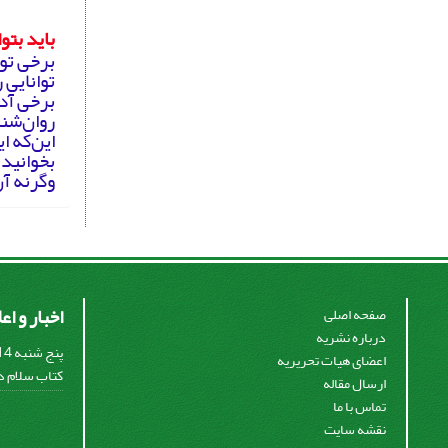
باید بتو
برخی توا
توانایی ر
برخی آدم
روان‌شن
این‌که ا
بخوانید،
وگرنه آن
اخبار و اع
صفحه اصلی
درباره نشریه
اعضای هیات تحریریه
کتاب سلام در
ارسال مقاله
تماس با ما
نقشه سایت