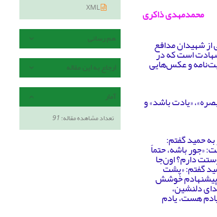
XML
محمدمهدی ذاکری
هم رسانی
 از شهیدان مدافع
 شهادت است که در
ت‌نامه و عکس‌هایی
ارجاع به این مقاله
آمار
صره»، «یادت باشد» و
تعداد مشاهده مقاله:
91
 به حمید گفتم:
 «جور باشه، حتماً
ستت دارم؟ اون‌جا
مید گفتم: «پشت
ز پیشنهادم خوشش
صدای دلنشین،
یادم هست، یادم