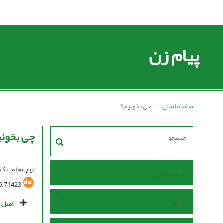
پیام زن
صفحه اصلی
چی بخونیم؟
چی بخونی
نوع مقاله : یک
صفحه اصلی
0.71423
مرور
اصل م