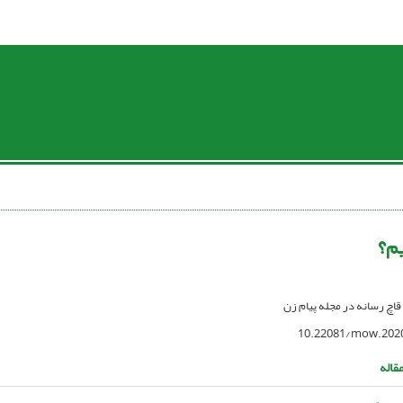
م؟
 قاچ رسانه در مجله پیام زن
10.22081/mow.202
قاله