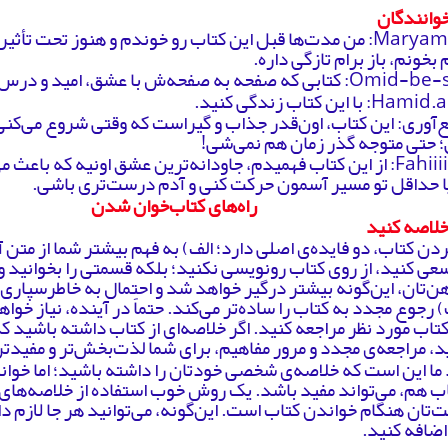
خوانندگان
Maryam-ml66: من مدت‌ها قبل این کتاب رو خوندم و هنوز تحت 
بخونم، باز برام تازگی داره.
حه به صفحه‌ش با عشق، امید و درس زندگی مزین شده.
 این کتاب زندگی کنید.
‌آوری: این کتاب، اون‌قدر جذاب و گیراست که وقتی شروع می‌کنی
 حتی متوجه گذر زمان هم نمی‌شی!
Fahiiiim-nik: از این کتاب فهمیدم، جاودانه‌ترین عشق اونیه که با
ا حداقل تو مسیر آسمون حرکت کنی و آدم درست‌تری باشی.
راه‌های کتاب‌خوان شدن
خلاصه کنید
دن کتاب، دو فایده‌ی اصلی دارد؛ الف) به فهم بیشتر شما از متن 
سعی کنید، از روی کتاب رونویسی نکنید؛ بلکه قسمتی را بخوانید و
هن‌تان، این‌گونه بیشتر درگیر خواهد شد و احتمال به خاطرسپار
رجوع مجدد به کتاب را ساده‌تر می‌کند. حتماً در آینده، نیاز خوا
تاب مورد نظر مراجعه کنید. اگر خلاصه‌ای از کتاب داشته باشید که
د، مراجعه‌ی مجدد و مرور مفاهیم، برای شما لذت‌بخش‌تر و مفیدتر
ما این است که خلاصه‌ی شخصی خودتان را داشته باشید؛ اما خوا
اب هم، می‌تواند مفید باشد. یک روش خوب استفاده از خلاصه‌های
‌تان هنگام خواندن کتاب است. این‌گونه، می‌توانید هر جا لازم دا
اضافه کنید.