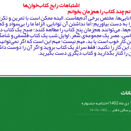
اشتباهات رایج کتاب‌خوان‌ها
انم چند کتاب را هم‌زمان بخوانم
نایی‌ها، مختص برخی آدم‌هاست. البته ممکن است با تمرین و تکرار
ا به دست بیاوریم؛ اما نداشتن آن توانایی، الزاماً ما را بی‌سواد و کم‌
‌ها، می‌توانند هم‌زمان پنج کتاب را مطالعه کنند؛ صبح یک کتاب 
اسی، عصر یک مجموعه‌ی شعر، اوایل شب یک کتاب فلسفی و شامگا
ین کار خوب است یا بد، مهم نیست؛ مهم این است که اگر نمی‌توانید
 این کار را نکنید؛ فقط سراغ یک کتاب بروید و اگر آن را دوست دا
 را کنار بگذارید و کتاب دیگری دست بگیرید.
لانات
پنج شنبه 14 دی ماه 1402 اختتامیه جشنواره
سالن دفتر ...
1402-10-14