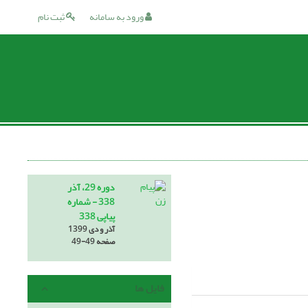
ورود به سامانه
ثبت نام
دوره 29، آذر
338 - شماره
پیاپی 338
آذر و دی 1399
صفحه
49-49
فایل ها