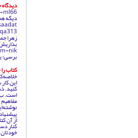
دیدگاه 
دیگه هم 
Omid-be-saadat: کتابی که صف
Hamid.aqa313: با
زهرا جمع
بذاریش؛
برسی؛ ی
کتاب را 
خلاصه‌کر
این کار 
کنید. ذ
است. ب) 
مفاهیم ک
نوشته‌ای
پیشنهاد 
از آن کت
کنار دست
خودتان 