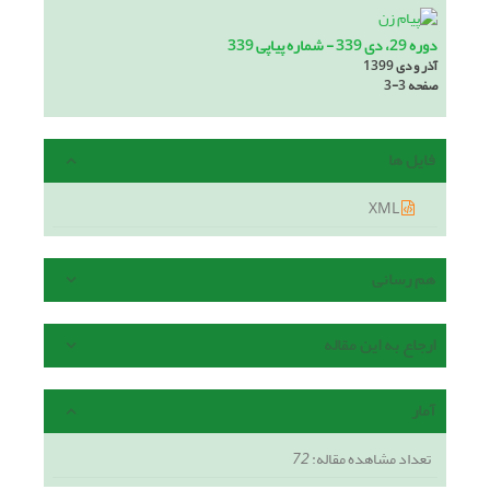
دوره 29، دی 339 - شماره پیاپی 339
آذر و دی 1399
صفحه
3-3
فایل ها
XML
هم رسانی
ارجاع به این مقاله
آمار
تعداد مشاهده مقاله:
72