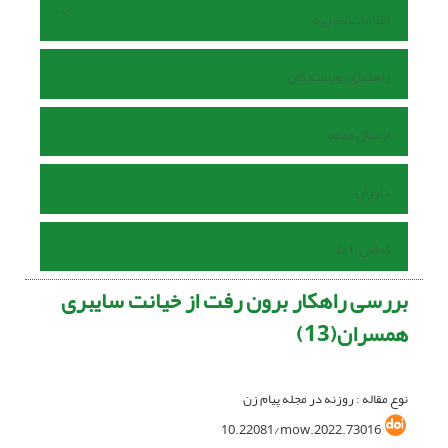
اطلاعات نشریه
راهنمای نویسندگان
ارسال مقاله
داوران
تماس با ما
بررسی راهکار برون رفت از خیانت سایبری
همسران(13)
نوع مقاله : روزنه در مجله پیام زن
10.22081/mow.2022.73016