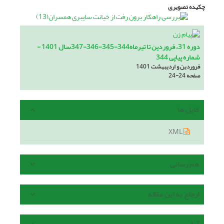
چکیده تصویری
دوره 31، فروردین تا تیرماه344-345-346-347سال 1401 -
شماره پیاپی 344
فروردین و اردیبهشت 1401
صفحه
24-24
فایل ها
XML
هم رسانی
ارجاع به این مقاله