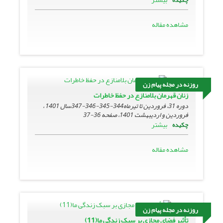
مشاهده مقاله
روزنه در مجله پیام زن
زنان قهرمان بلامنازع در حفظ خاطرات
دوره 31، فروردین تا تیرماه344-345-346-347سال 1401 ،
فروردین و اردیبهشت 1401، صفحه
36-37
بیشتر
چکیده
مشاهده مقاله
روزنه در مجله پیام زن
تأثیر فضای مجازی بر سبک زندگی ما(11)