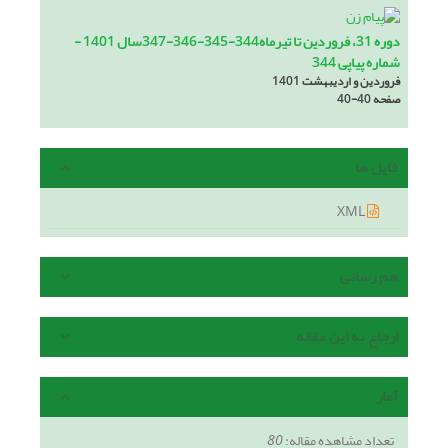
دوره 31، فروردین تا تیرماه344-345-346-347سال 1401 -
شماره پیاپی 344
فروردین و اردیبهشت 1401
صفحه
40-40
فایل ها
XML
هم رسانی
ارجاع به این مقاله
آمار
تعداد مشاهده مقاله:
80