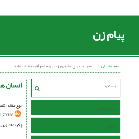
پیام زن
صفحه اصلی
انسان ها برای عشق ورزیدن به هم آفریده شده اند
انسان ها
نوع مقاله : گف
صفحه اصلی
2.73328
چکیده تصویری
مرور