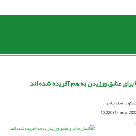
 برای عشق ورزیدن به هم آفریده شده اند
ت‌وگو در مجله پیام زن
10.22081/mow.202