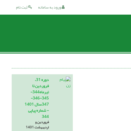
ورود به سامانه
ثبت نام
دوره 31،
فروردین تا
تیرماه344-
345-346-
347سال 1401
- شماره پیاپی
344
فروردین و
اردیبهشت 1401