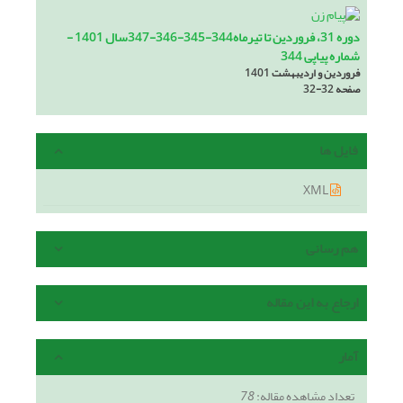
دوره 31، فروردین تا تیرماه344-345-346-347سال 1401 -
شماره پیاپی 344
فروردین و اردیبهشت 1401
صفحه
32-32
فایل ها
XML
هم رسانی
ارجاع به این مقاله
آمار
تعداد مشاهده مقاله:
78