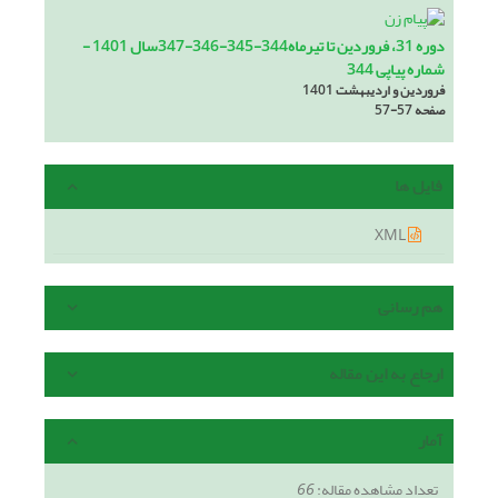
دوره 31، فروردین تا تیرماه344-345-346-347سال 1401 -
شماره پیاپی 344
فروردین و اردیبهشت 1401
صفحه
57-57
فایل ها
XML
هم رسانی
ارجاع به این مقاله
آمار
تعداد مشاهده مقاله:
66