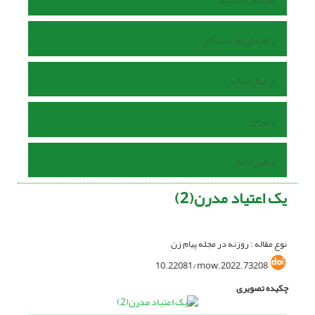
اطلاعات نشریه
راهنمای نویسندگان
ارسال مقاله
داوران
تماس با ما
یک اعتیاد مدرن(2)
نوع مقاله : روزنه در مجله پیام زن
10.22081/mow.2022.73208
چکیده تصویری