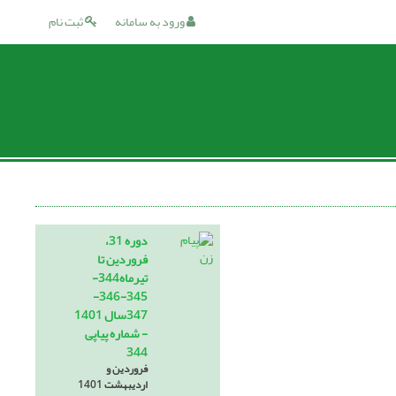
ورود به سامانه
ثبت نام
دوره 31،
فروردین تا
تیرماه344-
345-346-
347سال 1401
- شماره پیاپی
344
فروردین و
اردیبهشت 1401