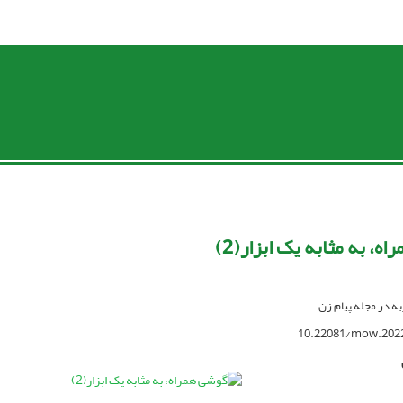
ه، به مثابه یک ابزار(2)
ربه در مجله پیام زن
10.22081/mow.202