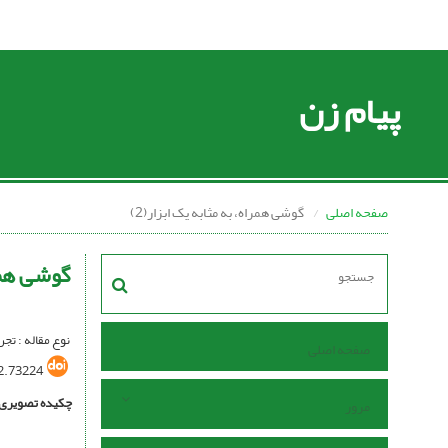
پیام زن
صفحه اصلی
گوشی همراه، به مثابه یک ابزار(2)
گوشی همرا
نوع مقاله : تج
صفحه اصلی
2.73224
چکیده تصویری
مرور