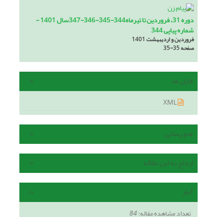
دوره 31، فروردین تا تیرماه344-345-346-347سال 1401 -
شماره پیاپی 344
فروردین و اردیبهشت 1401
صفحه
35-35
فایل ها
XML
هم رسانی
ارجاع به این مقاله
آمار
تعداد مشاهده مقاله:
84