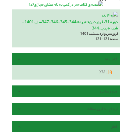
دوره 31، فروردین تا تیرماه344-345-346-347سال 1401 -
شماره پیاپی 344
فروردین و اردیبهشت 1401
صفحه
121-121
فایل ها
XML
هم رسانی
ارجاع به این مقاله
آمار