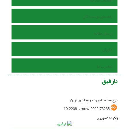
اطلاعات نشریه
راهنمای نویسندگان
ارسال مقاله
داوران
تماس با ما
نارفیق
نوع مقاله : تجربه در مجله پیام زن
10.22081/mow.2022.73235
چکیده تصویری