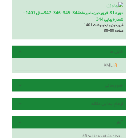
دوره 31، فروردین تا تیرماه344-345-346-347سال 1401 -
شماره پیاپی 344
فروردین و اردیبهشت 1401
صفحه
88-89
فایل ها
XML
هم رسانی
ارجاع به این مقاله
آمار
تعداد مشاهده مقاله:
58