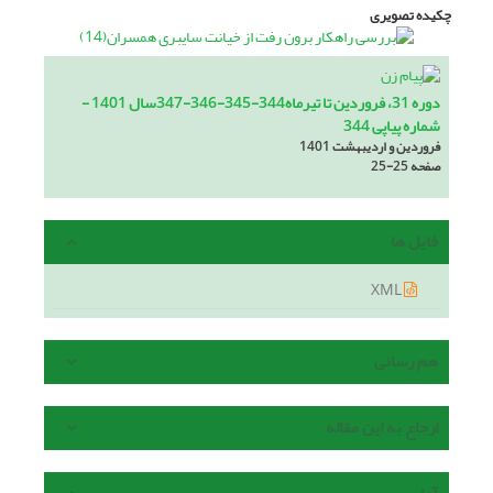
چکیده تصویری
دوره 31، فروردین تا تیرماه344-345-346-347سال 1401 -
شماره پیاپی 344
فروردین و اردیبهشت 1401
صفحه
25-25
فایل ها
XML
هم رسانی
ارجاع به این مقاله