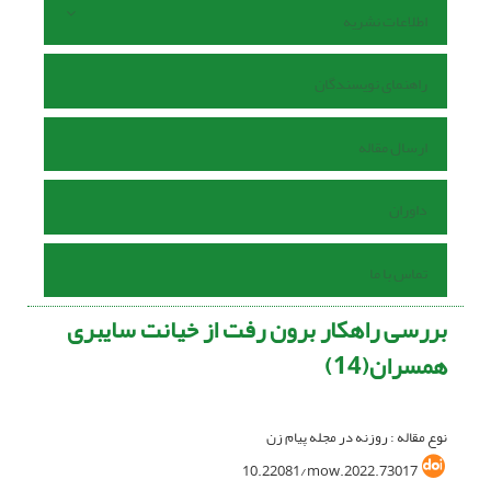
اطلاعات نشریه
راهنمای نویسندگان
ارسال مقاله
داوران
تماس با ما
بررسی راهکار برون رفت از خیانت سایبری
همسران(14)
نوع مقاله : روزنه در مجله پیام زن
10.22081/mow.2022.73017