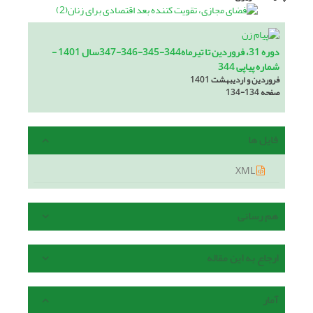
دوره 31، فروردین تا تیرماه344-345-346-347سال 1401 -
شماره پیاپی 344
فروردین و اردیبهشت 1401
صفحه
134-134
فایل ها
XML
هم رسانی
ارجاع به این مقاله
آمار