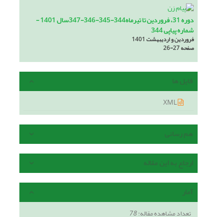
دوره 31، فروردین تا تیرماه344-345-346-347سال 1401 -
شماره پیاپی 344
فروردین و اردیبهشت 1401
صفحه
26-27
فایل ها
XML
هم رسانی
ارجاع به این مقاله
آمار
تعداد مشاهده مقاله:
78