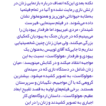
نکته بعدی این‌که انصاف درباره بازنمایی زنان در
ارتش نازی رعایت نشده و آنها در تمام فیلم­ها
به‌مثابه حیواناتی خون‌ریز و هم­نوع­خوار نشان
داده می‌شوند. در فیلم سینمایی «فهرست
شیندلر» مردی غیریهود اما طرفدار یهودیان را
می‌بینیم که در جریان جنگ به یهودیان کمک­های
بزرگی می­کنند، ولی میان زنان چنین شخصیت­هایی
نداریم تا جایی‌که آقای لوییس به‌عنوان یک
یهودی و طرفدار «هولوکاست» نسبت به این
مواجهه انتقاد می­کند و در کتابش می­نویسد: «میان
زنان شاغل در دستگاه نازی که در سینمای
«هولوکاست» به تصویر کشیده می­شود، بیشترین
گروهی که با آن مواجهیم، نگهبانان و سرپرستان
هستند. برخی فیلم‌های اولیه به قصد تقبیح ابعاد
عظیم «هولوکاست»، داستان اردوگاه‌های کار
اجباری به تصویر کشیدند و زنان را در این