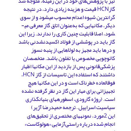
نیز با پژوهش‌های خود در این زمینه، متوجه شد
گازHCN قیمت و هزینه زیادی دارد، در نتیجه
گران­ترین شیوه اعدام محسوب می­شود و از سوی
دیگر، مکان­هایی که به‌عنوان اتاق گاز معرفی می­
شود، اصلا قابلیت چنین کاری را ندارند. زیرا این
گاز باید در پوششی از فولاد اکسیدنشدنی باشد
و در­ها باید مجهز به لولاهایی از پنبه نسوز
کائوچویی مخصوص یا تفلون باشد. متخصصان
پزشکی‌قانونی پس از بازدید از این مکان­ها اظهار
داشتند که استفاده این تاسیسات از گاز HCN،
فوق­العاده خطرناک است و در این مکان­ها هیچ
تجهیزاتی برای مهار این گاز در نظر گرفته نشده
است. (روژه گارودی، اسطوره­های بنیان­گذاری
سیاسیت اسراییل – ترجمه حمیدرضا آژیر)
این 2مورد، نمونه­های مختصری از تحقیق‌های
انجام شده درباره راستی‌آزمایی «هولوکاست»