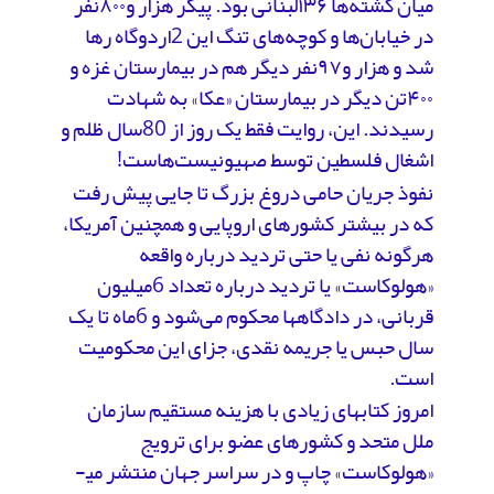
میان کشته‌ها ۱۳۶لبنانی بود. پیکر هزار و۸۰۰نفر
در خیابان‌ها و کوچه‌های تنگ این 2اردوگاه رها
شد و هزار و۹۷نفر دیگر هم در بیمارستان غزه و
۴۰۰تن دیگر در بیمارستان «عکا» به شهادت
رسیدند. این، روایت فقط یک روز از 80سال ظلم و
اشغال فلسطین توسط صهیونیست‌هاست!
نفوذ جریان حامی دروغ بزرگ تا جایی پیش رفت
که در بیشتر کشورهای اروپایی و همچنین آمریکا،
هرگونه نفی یا حتی تردید درباره واقعه
«هولوکاست» یا تردید درباره تعداد 6میلیون
قربانی، در دادگاه­ها محکوم می‌شود و 6ماه تا یک
سال حبس یا جریمه نقدی، جزای این محکومیت
است.
امروز کتاب­های زیادی با هزینه­ مستقیم سازمان
ملل متحد و کشورهای عضو برای ترویج
«هولوکاست» چاپ و در سراسر جهان منتشر می­