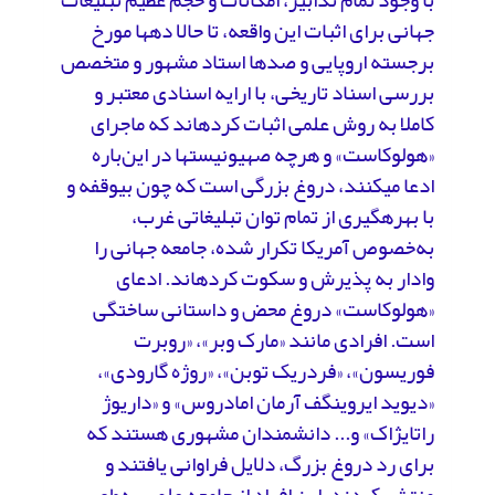
با وجود تمام تدابیر، امکانات و حجم عظیم تبلیغات
جهانی برای اثبات این واقعه، تا حالا ده­ها مورخ
برجسته اروپایی و صدها استاد مشهور و متخصص
بررسی اسناد تاریخی، با ارایه اسنادی معتبر و
کاملا به روش علمی اثبات کرده­اند که ماجرای
«هولوکاست» و هرچه صهیونیست­ها در این‌باره
ادعا می­کنند، دروغ بزرگی است که چون بی­وقفه و
با بهره­گیری از تمام توان تبلیغاتی غرب،
به‌خصوص آمریکا تکرار شده، جامعه جهانی را
وادار به پذیرش و سکوت کرده­اند. ادعای
«هولوکاست» دروغ محض و داستانی ساختگی
است. افرادی مانند «مارک وبر»، «روبرت
فوریسون»، «فردریک توبن»، «روژه گارودی»،
«دیوید ایروینگف آرمان امادروس» و «داریوژ
راتایژاک» و... دانشمندان مشهوری هستند که
برای رد دروغ بزرگ، دلایل فراوانی یافتند و