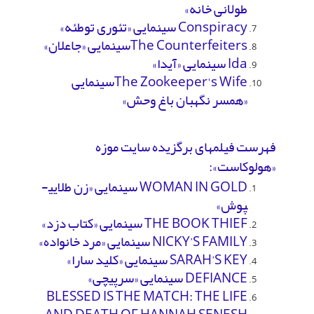
طولانی خانه»
Conspiracy سینمایی «تئوری توطئه»
The Counterfeitersسینمایی «جاعلان»
Ida سینمایی «آیدا»
The Zookeeper's Wifeسینمایی
«همسر نگهبان باغ وحش»
فهرست فیلم­های برگزیده سایت موزه
«هولوکاست»:
WOMAN IN GOLD سینمایی «زن طلایی­
پوش»
THE BOOK THIEF سینمایی «کتاب دزد»
NICKY’S FAMILY سینمایی «مرد خانواده»
SARAH’S KEY سینمایی «کلید سارا»
DEFIANCE سینمایی «سرپیچی»
BLESSED IS THE MATCH: THE LIFE