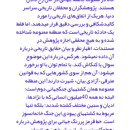
هستند. پژوهشگران و محققان تاریخی سراسر
دنیا، هریک از اتفاق‌های تاریخی را مورد
کالبدشکافی و بررسی دقیق قرار می­دهند، اما فقط
یک حادثه تاریخی است که منطقه ممنوعه شناخته
شده و به هیچ محققی اجازه پژوهش در
مستندات، اظهارنظر و بیان حقایق تاریخی درباره
آن داده نمی­شود. هرکس درباره این موضوع
سوال یا کنکاش کند، با تمام توان با او برخورد
می­شود؛ آن هم از سوی کشورهایی که به قوانین
مترقی «آزادی ­بیان» شهرت دارند! این منطقه
ممنوعه همان کشته­های جنگ­جهانی دوم است؛
البته نه همه­ 40میلیون انسانی که با نژادها،
ادیان و سنین مختلف کشته شدند؛ بلکه تنها
مربوط به کشته­های یهودی این جنگ خانمان­سوز
است. خط قرمز پررنگ جهانی برای پژوهش درباره
«هولوکاست» بیش از پیش ذهن هر انسان