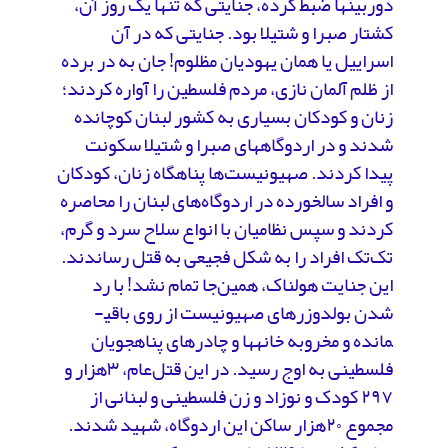
دوربین­ها ضبط کرده، جنایتی که تنها یک روز آن،
کشتار صبرا و شتیلا بود. جنایتی که در آن
اسراییل یا همان یهودیان مظلوم! جان به در برده
از ظلم آلمان نازی، مردم فلسطین را آواره کردند؛
زنان و کودکان بسیاری به کشور لبنان کوچانده
شدند و در اردوگاه­های صبرا و شتیلا سکونت
پیدا کردند. صهیونیست‌ها پناهگاه زنان، کودکان
و افراد سالخورده در اردوگاه‌های لبنان را محاصره
کردند و سپس نظامیان با انواع سلاح سرد و گرم،
تک‌تک افراد را به شکل فجیعی به قتل رساندند.
این جنایت هولناک، همین‌جا تمام نشد! با رد
شدن بولدوزرهای صهیونیست از روی باقی­
مانده­ و مخروبه­ خانه­ها و چادرهای پناهجویان
فلسطینی به اوج رسید. در این قتل‌عام، ۳هزار و
۲۹۷ کودک و نوزاد و زن فلسطینی و لبنانی از
مجموع ۲۰هزار ساکن این اردوگاه، شهید شدند.