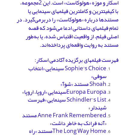
اسکار و موزه «هولوکاست» است. این 2مجموعه،
با کیفیت­ترین و کامل­ترین فیلم­های سینمایی یا
مستندها درباره «هولوکاست» را دربرمی‌گیرد. در
تمام فیلم­های داستانی ادعا می‌شود که قصه
اصلی فیلم، از واقعیت اقتباس شده­، یا به‌طور
مستند به روایت واقعه‌ای پرداخته‌اند.
فهرست فیلم­های برگزیده آکادمی اسکار:
Sophie's Choice سینمایی «انتخاب
سوفی»
Shoah مستند «شوآ»
Europa Europaسینمایی «اروپا، اروپا»
Schindler's List سینمایی «فهرست
شیندلر»
Anne Frank Remembered مستند
«آنه فرانک به خاطر داشت»
The Long Way Homeمستند «راه