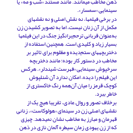
ذهن مخاطب می­مانند. مانند مستند «شب و مه» یا
سینمایی «سمسار».
در برخی فیلم­ها، نه نقش اصلی و نه نقش­های
مکمل از آن زنان نیست، اما به تصویر کشیدن زن
به‌عنوان قربانی ترحم‌برانگیز جنگ در این فیلم­ها
بسیار زیاد و کلیدی است. همچنین استفاده از
دختربچه­های ستم‌دیده و مظلوم برای تاثیر بر
مخاطب در دستور کار بوده؛ مانند دختربچه
سرخ­پوش سینمایی «فهرست شیندلر». هرکس
این فیلم را دیده، امکان ندارد آن شنل­پوش
کوچک قرمز را میان آن‌همه رنگ خاکستری از
خاطر ببرد.
برخلاف تصور و روال عادی، تقریبا هیچ یک از
نقش­های اصلی زن در سینمای «هولوکاست»، زنانی
قهرمان و مبارز به مخاطب نشان نمی­دهد. چیزی
که از زن یهودی زمان سیطره آلمان نازی در ذهن