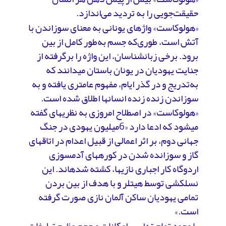
حقیقت‌جویی را به تردید می‌اندازد.
«هولوکاست» واژه­ای یونانی به معنای سوزاندن با
آتش است، طوری‌که جسم به‌طور کامل از بین
برود. برخی زبان­شناسان، این واژه را برگرفته از
جنایت یهودیان در یونان باستان می­دانند که
به‌تدریج و در گذر ایام، مفهوم عام­تری یافته و به
سوزاندن زنده زنده انسان­ها اطلاق شده است.
«هولوکاست» در اصطلاح امروزی به نظریه­ای گفته
می­شود که ادعا دارد «6میلیون یهودی در جنگ
جهانی دوم، بر اثر اعمالی از قبیل اعدام در اتاق­های
گاز و سوزانده شدن در کوره­های آدم­سوزی
اردوگاه­ کار اجباری نازی­ها، کشته شده­اند. این
نسل­کشی توسط هیتلر و با هدف از بین بردن
تمامی یهودیان ساکن آلمان نازی صورت گرفته
است.»