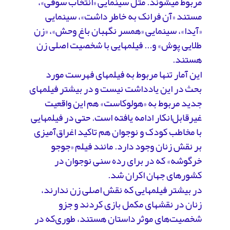
مربوط می­شوند. مثل سینمایی «انتخاب سوفی»،
مستند «آن فرانک به خاطر داشت»، سینمایی
«آیدا»، سینمایی «همسر نگهبان باغ وحش»، «زن
طلایی پوش» و... فیلم­هایی با شخصیت اصلی زن
هستند.
این آمار تنها مربوط به فیلم­های فهرست مورد
بحث در این یادداشت نیست و در بیشتر فیلم­های
جدید مربوط به «هولوکاست» هم این واقعیت
غیرقابل‌انکار ادامه یافته است. حتی در فیلم­هایی
با مخاطب کودک و نوجوان هم تاکید اغراق‌آمیزی
بر نقش زنان وجود دارد. مانند فیلم «جوجو
خرگوشه» که در برای رده سنی نوجوان در
کشورهای جهان اکران شد.
در بیشتر فیلم­هایی که نقش اصلی زن ندارند،
زنان در نقش­های مکمل بازی کردند و جزو
شخصیت‌های موثر داستان هستند، طوری‌که در