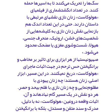
سگ‌ها را تحریک می‌کنند تا به اسیرها حمله
کنند. در تعداد انگشت­شماری از فیلم­های
«هولوکاست» زنان نازی نقش­های مرتبطی با
داستان دارند. حتی در این تعداد اندک هم
بازنمایی نقش زنان نازی به کلیشه‌هایی از
شخصیت‌های خشن، اروتیک، منحرف جنسی،
هیولا، شست‌وشوی مغزی یا مضحک محدود
می‌شود.»
صهیونیست­ها از هر ابزاری برای تاثیر بر مخاطب و
برانگیختن حس ترحم‌ در جهت اثبات ماجرای
«هولوکاست» دریغ نمی­کنند. در این مسیر، ابزار
اصلی، زنان هستند؛ چه زنان یهودی با
مظلوم‌نمایی و چه زنان نازی با ظلم بی­حد و حصر.
هر دو نقش در یک مسیر گام نهاده­اند و آن،
اثبات واقعه دروغین «هولوکاست» نه با دلیل­،
مدرک و سند متقن و مستدل، بلکه با برانگیختن