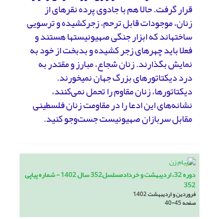
قرار گرفت. حالا هم با جادوی پرده­ نقره­ای از
زنان، موجودات قابل ترحم، زجر‌کشیده و ترسویی
ساخته­اند که ابزار جنگی صهیونیست­ها هستند و
فعلا باید چهره­ای زجر کشیده و بدبخت از خود به
نمایش بگذارند. زنان شجاع، مبارز و مقتدر به
درد دیکتاتورهای بزرگ جهان نمی­خورند.
دیکتاتورها، زنان مقاوم را تحمل نمی‌کنند،
نشانه‌های این ادعا را در مقاومت زنان فلسطینی
مقابل سربازان صهیونیست جست‌وجو کنید.
دوره 32، اردیبهشت و خردادمسلسل352 سال 1402 - شماره پیاپی
352
فروردین و اردیبهشت 1402
صفحه
40-45