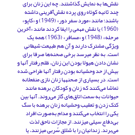
نقش‌ها به نمایش گذاشتند. چه این زنان برای
چند ثانیه کوتاه روی پرده نقش‌آفرینی داشته
باشند؛ مانند «مورد سفر دور» (1949) و «کاپو»
(1960) یا نقش مهمی را ایفا کردند مانند «آخرین
مرحله» (1948) و «مسافر» (1963) همه یک
ویژگی مشترک دارند و آن هم طبیعت شیطانی
است. به نظر می­رسد برخی صحنه‌ها صرفا برای
نشان دادن هیولا بودن این زنان، ظلم رفتار آنها و
بیش از حد وحشیانه بودن رفتار آنها طراحی شده
است. در بسیاری از صحنه­ها زنان نازی منفعلانه
تماشا می‌کنند که زنان و کودکان برهنه مانند
حیوانات به سمت اتاق‌های گاز می‌روند. آنها بین
کتک زدن و تعقیب وحشیانه زنان برهنه با سگ
یکی را انتخاب می‌کنند و مدام به‌صورت افراد
بی‌دفاع سیلی می­زنند. از مجازات ناحق لذت
می‌برند. زندانیان را با شلاق سُربی می­زنند، یا