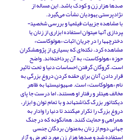
صدها هزار زن و کودک باشد. این مساله از
نژادپرستی یهودیان نشأت می‌گیرد.
با مشاهده جزییات فیلم­ها و بررسی شخصیت­
پردازی آنها می­توان استفاده ابزاری از زنان یا
دخترچه­ها را در جریان اثبات «هولوکاست»
مشاهده کرد، نکته‌ای که بسیاری از پژوهشگران
حوزه «هولوکاست» به آن پرداخته‌اند. واضح
است، گروگان گرفتن احساسات دنیا و تحت تاثیر
قرار دادن آنان برای حقنه کردن دروغ بزرگی به
نام «هولوکاست» است. صهیونیست­ها به ظاهر
مخالف هیتلر و رفتار او هستند، اما درست جا پای
دیکتاتور بزرگ گذاشته­اند و با تمام توان و ابزار،
دروغ بزرگ را تکرار می­کنند تا دنیا را وادار به
همراهی و حمایت کنند. همانگونه که در جنگ
جهانی دوم از زنان به‌عنوان بردگان جنسی
استفاده شد و صدها هزار زن مورد تعرض و آزار