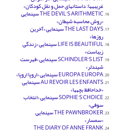
غریبه­ها: داستان­های حمل و نقل کودکان»
THE DEVIL’S ARITHMETIC سینمایی
«روش محاسبه شیطان»
THE LAST DAYS سینمایی «آخرین
روزها»
LIFE IS BEAUTIFUL سینمایی «زندگی
زیباست»
SCHINDLER’S LIST سینمایی «فهرست
شیندلر»
EUROPA EUROPA سینمایی «اروپا اروپا»
AU REVOIR LES ENFANTS سینمایی
«خداحافظ بچه­ها»
SOPHIE’S CHOICE سینمایی «انتخاب
سوفی»
THE PAWNBROKER سینمایی
«سمسار»
THE DIARY OF ANNE FRANK