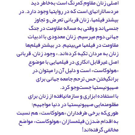
اصلی زنان مقاوم کمرنگ است به‌خاطر دید
مردسالارانه­ای است که در روایت­ها وجود دارد. در
بیشتر فیلم­ها، زنان قربانی تعرض و تجاوز
جنسی‌اند و وقتی به مساله مقاومت در جنگ
جهانی دوم می­رسیم، زنان معدودی با ادبیات
مقاومت در فیلم­ها می‌بینیم. در بیشتر فیلم‌ها
زنان به مردان تکیه کرده‌اند.» وجود زنان، قربانی
اصل غیرقابل انکاری در فیلم­هایی با موضوع
«هولوکاست» است و دلیل آن را می­توان در
برانگیختن حس ترحم جامعه جهانی برای
صهیونیست­ها جست‌وجو کرد.
با استفاده ابزاری و سازمان­یافته از زنان برای
مظلوم­نمایی صهیونیست­ها در دنیا مواجهیم؛
طوری‌که برخی طرفداران «هولوکاست» هم نسبت
به اقدام ضدزن فیلم­سازان «هولوکاست» مواضع
مخالفی گرفته‌اند!