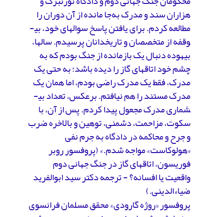
محکومان جنگ جهانی دوم و دادگاه نورنبرگ و
هزاران سند و مدرک به‌جا مانده از آن دوران را
مطالعه کردم. برای یافتن پاسخ سوال­های خود، بی­
وقفه از متخصصان و تاریخ­دانان پرسیدم. سال­ها،
بیهوده دنبال یک بازمانده از جنگ بودم که به
چشم خود اتاق­های گاز را دیده باشد؛ به حتی یک
مدرک، فقط یک مدرک راضی بودم، اما همان یک
مدرک مستند را هم نیافتم. برعکس، تعداد بی­
شماری مدرک مجعول پیدا کردم. پس از آن، با
سکوت، مزاحمت، دشمنی، توهین و بالاخره ضرب
و جرح و محاکمه در دادگاه به جرم نفی
«هولوکاست» مواجه شدم.» (پروفسور روبر
فوریسون، اتاق­های گاز در جنگ جهانی دوم
واقعیت یا افسانه؟ - ترجمه دکتر سید ابوالفرید
ضیاء­الدینی.)
پروفسور «روژه گارودی» محقق مسلمان فرانسوی