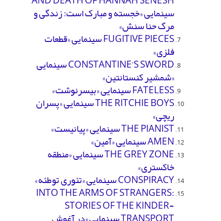
AND DEATH OF HANNAH SENESH
سینمایی «خجسته و مبارک است: زندگی و
مرگ حنا سنش»
FUGITIVE PIECES سینمایی «قطعات
فلزی»
CONSTANTINE’S SWORD سینمایی
«شمشیر کنستانتین»
FATELESS سینمایی «بی­سرنوشت»
THE RITCHIE BOYS سینمایی «پسران
ریچی»
THE PIANIST سینمایی «پیانیست»
AMEN سینمایی «آمین»
THE GREY ZONE سینمایی «منطقه
خاکستری»
CONSPIRACY سینمایی «تئوری توطئه»
INTO THE ARMS OF STRANGERS:
STORIES OF THE KINDER-
TRANSPORT سینمایی «در آغوش