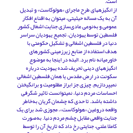
است.
از انگیزه­های طرح ماجرای «هولوکاست» و تبدیل
آن به یک مساله حیثیتی، می­توان به اقناع افکار
عمومی و به‌نوعی عادی‌سازی جنایت اشغال کشور
فلسطین توسط یهودیان، تجمیع یهودیان سراسر
دنیا در فلسطین اشغالی و تشکیل حکومتی با
هدف استفاده از منابع زیرزمینی کشورهای
خاورمیانه نام برد. البته در اینجا به موضوع
انگیزه­های دینی تحریف شده یهودیت درباره
سکونت در ارض مقدس یا همان فلسطین اشغالی
نمی­پردازیم. چیزی جز ابراز مظلومیت و برانگیختن
احساسات مردم دنیا، نمی­توانست تاثیر­ شگرفی
داشته باشد. تا حدی که چشمان گریان به‌خاطر
واقعه دروغین «هولوکاست»، مجوزی شد برای یک
جنایت واقعی مقابل چشم مردم دنیا. به‌صورت
کاملا علنی، جنایتی رخ داد که تاریخ آن را توسط