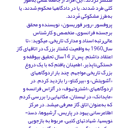
منتشر کردند، این افراد از جامعه علمی به‌طور
کلی طرد شدند، یا در دادگاه­ها محکوم شدند، یا
به‌طرز مشکوکی مُردند.
پروفسور «روبر فوریسون» نویسنده و محقق
برجسته فرانسوی، متخصص و کارشناس
عالی‌رتبه اسناد و مدارک تاریخی، می­گوید: «تا
سال1960 به واقعیت کشتار بزرگ در اتاق­های گاز
اعتقاد داشتم. پس از 14سال تحقیق بی­وقفه و
خستگی‌ناپذیر، اطمینان یافتم که با یک دروغ
بزرگ تاریخی مواجهم. چند بار اردوگاه­های
«آشویتش» و «بیرکناو» را بازدید کردم. در
اردوگاه­های «اشتروتهوف» در آلزاس فرانسه و
«مایدانک» در لهستان، مکان­هایی را بررسی کردم
که به‌عنوان اتاق گاز معرفی می­شد. در مرکز
اطلاع­رسانی یهود در پاریس، آرشیوها، دست­
نویس­ها، شهادت­های کتبی، مربوط به بازجویی