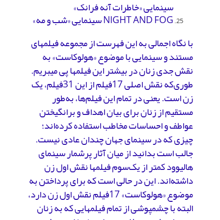
سینمایی «خاطرات آنه فرانک»
NIGHT AND FOG سینمایی «شب و مه»
با نگاه اجمالی به این فهرست از مجموعه فیلم­های
مستند و سینمایی با موضوع «هولوکاست» به
نقش جدی زنان در بیشتر این فیلم­ها پی می­بریم.
طوری‌که نقش اصلی 17فیلم از این 31فیلم، یک
زن است. یعنی در تمام این فیلم‌ها، به‌طور
مستقیم از زنان برای بیان اهداف و برانگیختن
عواطف و احساسات مخاطب استفاده کرده‌اند؛
چیزی که در سینمای جهان چندان عادی نیست.
جالب است بدانید از میان آثار پرشمار سینمای
هالیوود کمتر از یک‌سوم فیلم­ها نقش اول زن
داشته‌اند. این در حالی است که برای پرداختن به
موضوع «هولوکاست» 17فیلم نقش اول زن دارد،
البته با چشم­پوشی از تمام فیلم­هایی که به زنان