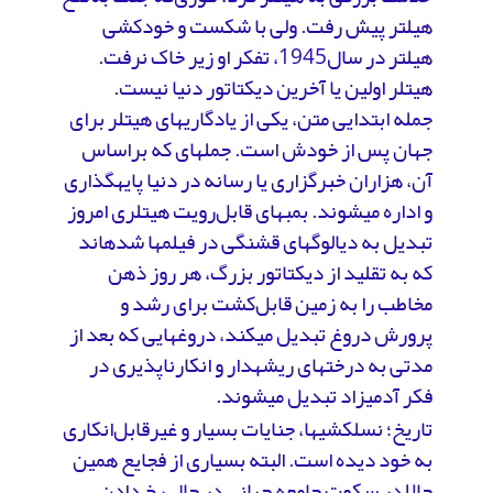
هیلتر پیش رفت. ولی با شکست و خودکشی
هیلتر در سال1945، تفکر او زیر خاک نرفت.
هیتلر اولین یا آخرین دیکتاتور دنیا نیست.
جمله­ ابتدایی متن، یکی از یادگاری­های هیتلر برای
جهان پس از خودش است. جمله­ای که براساس
آن، هزاران خبرگزاری یا رسانه در دنیا پایه­گذاری
و اداره می­شوند. بمب­های قابل‌رویت هیتلری امروز
تبدیل به دیالوگ­های قشنگی در فیلم­ها شده­اند
که به تقلید از دیکتاتور بزرگ، هر روز ذهن
مخاطب را به زمین قابل‌کشت برای رشد و
پرورش دروغ تبدیل می­کند، دروغ­هایی که بعد از
مدتی به درخت­های ریشه­دار و انکارناپذیری در
فکر آدمیزاد تبدیل می­شوند.
تاریخ؛ نسل­کشی­ها، جنایات بسیار و غیرقابل‌انکاری
به خود دیده است. البته بسیاری از فجایع همین
حالا در سکوت جامعه جهانی در حال رخ دادن