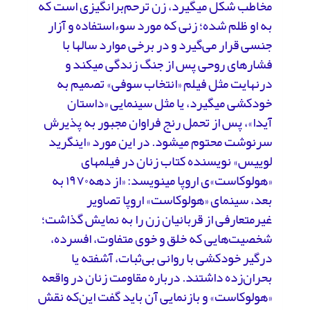
مخاطب شکل می­گیرد، زن ترحم‌برانگیزی است که
به او ظلم شده؛ زنی که مورد سوء­استفاده و آزار
جنسی قرار می‌گیرد و در برخی موارد سال­ها با
فشارهای روحی پس از جنگ زندگی می­کند و
درنهایت مثل فیلم «انتخاب سوفی» تصمیم به
خودکشی می­گیرد، یا مثل سینمایی «داستان
آیدا»، پس از تحمل رنج فراوان مجبور به پذیرش
سرنوشت محتوم می­شود. در این مورد «اینگرید
لوییس» نویسنده کتاب زنان در فیلم­های
«هولوکاست»ی اروپا می­نویسد: «از دهه۱۹۷۰ به
بعد، سینمای «هولوکاست» اروپا تصاویر
غیرمتعارفی از قربانیان زن را به نمایش گذاشت؛
شخصیت‌هایی که خلق و خوی متفاوت، افسرده،
درگیر خودکشی با روانی بی‌ثبات، آشفته یا
بحران‌زده داشتند. درباره مقاومت زنان در واقعه
«هولوکاست» و بازنمایی آن باید گفت این‌که نقش