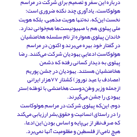
درباره این سفر و تصمیم برای شرکت در مراسم
هولوکاست، یادآوری چند نکته ضروری است؛
نخست این‌که، نه‌تنها هویت مذهبی، بلکه هویت
ملی پهلوی هم با صهیونیست‌ها هم‌خوانی ندارد.
خاندان پهلوی همواره از نام سلسله هخامنشیان
در گفتار خود بهره می‌برند و اکنون در مراسم
هولوکاستِ ادعاییِ یهودیان شرکت می‌کنند. رضا
پهلوی به دیدار کسانی رفته‌ که دشمن
هخامنشیان هستند. یهودیان در جشن پوریم
(مصادف با عید نوروز) کشتار ۷۷هزار ایرانی
ازجمله وزیر وطن‌دوست هخامنشی با توطئه اِستر
یهودی را جشن می‌گیرند.
دوم، این‌که پهلوی شرکت در مراسم هولوکاست
را در راستای انسانیت و حقوق‌بشر ارزیابی می‌کند
که صرف‌نظر از بی‌پایه و اساس بودن این ادعا،
هیچ نامی از فلسطین و مظلومیت آنها نمی‌برد.