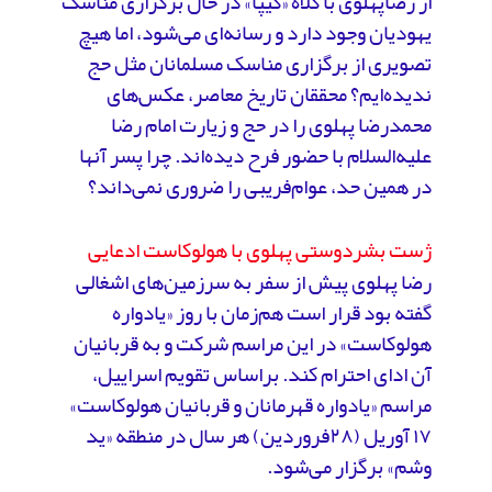
از رضاپهلوی با کلاه «کیپا» در حال برگزاری مناسک
یهودیان وجود دارد و رسانه‌ای می‌شود، اما هیچ
تصویری از برگزاری مناسک مسلمانان مثل حج
ندیده‌ایم؟ محققان تاریخ معاصر، عکس‌های
محمدرضا پهلوی را در حج و زیارت امام رضا
علیه‌السلام با حضور فرح دیده‌اند. چرا پسر آنها
در همین حد، عوام‌فریبی را ضروری نمی‌داند؟
ژست بشردوستی پهلوی با هولوکاست ادعایی
رضا پهلوی پیش از سفر به سرزمین‌های اشغالی
گفته بود قرار است هم‌زمان با روز «یادواره
هولوکاست» در این مراسم شرکت و به قربانیان
آن ادای احترام کند. براساس تقویم اسراییل،
مراسم «یادواره قهرمانان و قربانیان هولوکاست»
۱۷ آوریل (۲۸فروردین) هر سال در منطقه «ید
وشم» برگزار می‌شود.