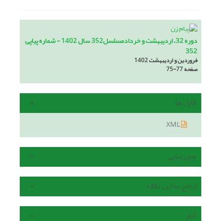
دوره 32، اردیبهشت و خردادمسلسل352 سال 1402 - شماره پیاپی
352
فروردین و اردیبهشت 1402
صفحه
75-77
فایل ها
XML
هم رسانی
ارجاع به این مقاله
آمار