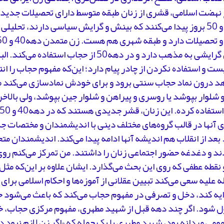
نهضت اسلامی، قشری از زنان طبقه متوسط دارای تحصیلات جدید د
دهه40 و 50 بروز پیدا می‌کنند که بینش و گرایش سیاسی دارند، تحلی
هم‌زمان گرایشی به مذهب دارد و در دهه50 از حجاب استف
ت و استفاده نکردن از چادر پیام دارد؛ این‌که مفهوم حجاب را ان
هد درون نماد حجاب سنتی برود و برای خودش نمادسازی می‌کند 
 شلوار بپوشد یا روسری و پیراهن و شلوار جین بپوشد، ولی بالاخره
آنها در قالب گروه‌های مختلف دینی با اندیشمندان و مختصات جد
بعد از انقلاب هم اندیشه‌ آنها ادامه پیدا می‌کند. اندیشمندان م
ند و دغدغه حضور اجتماعی زنان را داشتند. من تمرکز می‌کنم رو
نقطه عطفی که روی این بحث می‌گذارد. ایشان علاوه بر این‌که مثل 
ه علیه سعی می‌کند تبیین عقلانی از آموزه‌ها و احکام اسلامی برای
ایه کند، دخل و تصرفی در مفهوم حجاب می‌کند که باعث می‌شود 
ل شود. اگر چند دهه قبل از شهید مطهری، مفهوم مرکزی حجاب، خا
ومی مردانه بود،
شهید مطهری با یک جمله که «اگر زن لازم نبود د