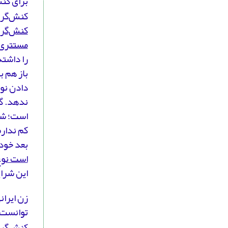
برای کن
کنش‌گری
کنش‌گری
مستتری 
را داشته
باز هم ب
دادن نوع
ندهد. گ
است؛ شای
کم ندارم
بعد خود 
است نوع 
این شرای
زن ایران
توانست 
کنش‌گری