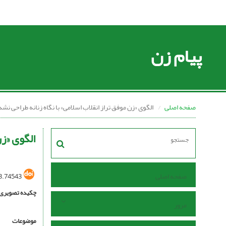
پیام زن
صفحه اصلی
الگوی «زن موفق تراز انقلاب اسلامی» با نگاه زنانه طراحی نشد
الگوی «زن
صفحه اصلی
3.74543
چکیده تصویری
مرور
موضوعات