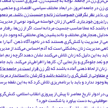
ش‌گری زن در جامعه، توجه به جنسیت زن، ضروری است یا ضعف
 زن در جامعه امروز، در ابعاد مختلف سیاسی، اقتصادی و مذهب
، با در نظر نگرفتن خصوصیات زنانه و جنسیت زن باشد، مردمحور
را درون خود دارد
. گاهی از زنان خواسته می‌شود نوعی از مدیری
 باشند که عملا مناسب جنسیت مردانه است. اگر از زن‌ها، رفتار 
ه‌دلیل هنجارهای مختلف و نااندیشیدن‌های مختلفی که وجود دارد
ی از مدیریت یا کنش‌گری هستند که در ناخودآگاه ذهن، آنها را عق
اهی مدیریت زنان به‌شکلی است که آدم احساس می‌کند از مدیری
د به این دلیل که زنان تلاش می‌کنند نشان دهند اگرچه زنم، اما
 و بُعد جلوه‌گری و بازنمایی آن، کارها را افراطی‌تر می‌کند. باید جا
زنان از لحاظ ذهنی آماده باشند که
اگر زن قرار است در جامعه ما 
متفاوتی از کنش‌گری را داشته باشد و کارشان با استاندارد مرد
ط وجود ندارد و باید با برنامه‌ریزی تلاش کرد که به این نقطه برس
ی در ادوار تاریخ معاصر تا پیش از پیروزی انقلاب اسلامی، کنش‌گر
موفقیتی به دست بیاورد یا شکست خورد؟
 زن ایرانی تقریبا از یک سده پیش شروع شده است. در عصر قاج