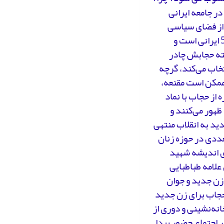
ر جامعه ایرانی
لی از فضای سیاسی
بزرگ‌تر و تحصیلات دارد و طبقه شهری هم هست. زن متمدن دهه40 و 50 ایرانی است و
اده می‌کند. البته حجابش چادر
تخاب می‌کند، گرچه
ممکن است مقنعه،
 از حجاب با نماد
جدیدی استفاده کرده. این زنان، قشر جدیدی هستند که در دهه40 و 50 ظهور می‌کنند و
ید به انقلاب منتهی
تعددی در حوزه زنان
ی اندیشه شهید
علامه طباطبایی
 زن جدید و جوان
حجاب برای زن جدید
نه‌نشینی و دوری از
ر اجتماع حضور پیدا