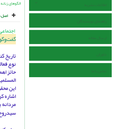
الگوهای زنانه
اطلاعات نشریه
اصل م
راهنمای نویسندگان
اجتماعی
ارسال مقاله
گفت‌وگو 
داوران
تاریخ کن
نوع فعال
حائز اهم
تماس با ما
المسلمی
این محقق
اشاره کر
مردانه ب
سیدروح 