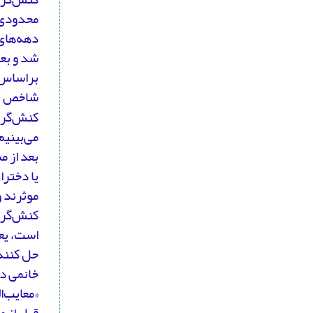
محدودی د
دهه‌های 
‌شد و بع
براساس 
شاخص تحل
کنش‌گری 
می‌بینیم
بعد از م
یا دخترا
موثرند 
کنش‌گری 
است، یع
حل کنند.
خانمی د
«معایب‌ا
قبل از 