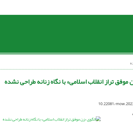
ه
 موفق تراز انقلاب اسلامی» با نگاه زنانه طراحی نشده
10.22081/mow.202