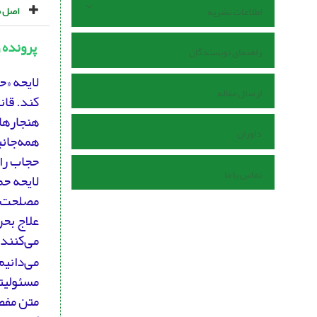
اصل م
اطلاعات نشریه
پرونده 
راهنمای نویسندگان
لایحه «ح
ارسال مقاله
کند. قان
هنجارهای
داوران
همه‌جانب
حجاب را 
تماس با ما
لایحه ح
مصلحت‌ا
علاج بح
می‌کنند 
می‌دانیم
مسئولیتی
متن مفصل