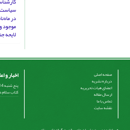
کارشناس
سیاست‌گ
در ماه‌ن
موجود و 
لایحه جن
اخبار و اع
صفحه اصلی
درباره نشریه
اعضای هیات تحریریه
کتاب سلام در
ارسال مقاله
تماس با ما
نقشه سایت
سیناوب
© سامانه مدیریت نشریات علمی.
قدرت گرفته از