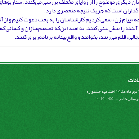
ان دیگری موضوع را از زوایای مختلف بررسی می‌کنند. سناریوها
ذاران است که هریک نتیجه منحصری دارد.
امه «پیام زن» سعی کردیم کارشناسان را به بحث دعوت کنیم و از آن
آینده را پیش‌بینی کنند، به امید این‌که تصمیم‌سازان و کسانی‌ک
جالی، قلم می‌زنند، بخوانند و واقع‌بینانه برنامه‌ریزی کنند.
لانات
پنج شنبه 14 دی ماه 1402 اختتامیه جشنواره
سالن دفتر ...
1402-10-14