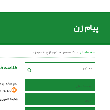
پیام زن
صفحه اصلی
خلاصه فهرست وار از پرونده ویژه
خلاصه فه
نوع مقاله : پرو
صفحه اصلی
3.74866
چکیده تصویری
مرور