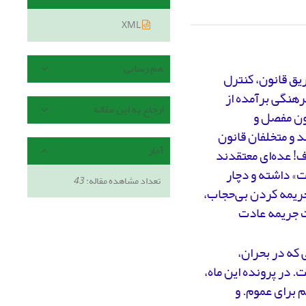
XML
هم رسانی
ریق قانون، کنترل
رهنگی برآمده از
ارجاع به این مقاله
نون مفصل و
د و متخلفان قانون
آمار
ف! عده‌ای معتقدند
» داشته و دچار
تعداد مشاهده مقاله:
43
ریمه کردن بی‌حجاب،
ت جریمه عادت
 که در بحران،
 در پرونده این ماه،
 برای عموم. و