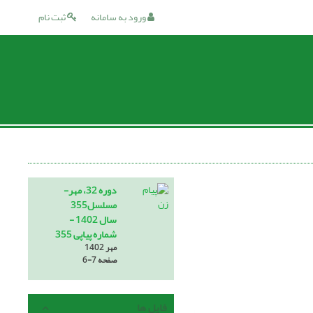
ورود به سامانه
ثبت نام
دوره 32، مهر-
مسلسل355
سال 1402 -
شماره پیاپی 355
مهر 1402
صفحه
6-7
فایل ها