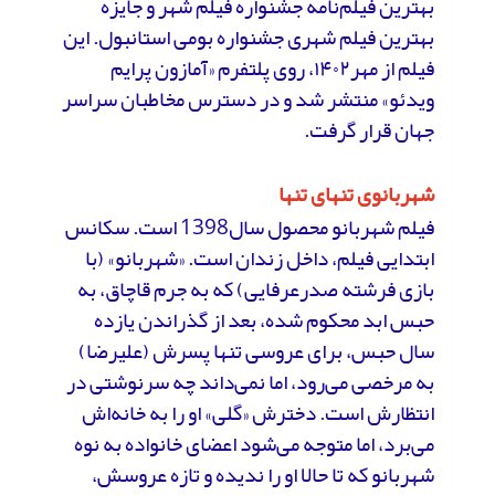
بهترین فیلم‌نامه جشنواره فیلم شهر و جایزه
بهترین فیلم شهری جشنواره بومی استانبول. این
فیلم از مهر۱۴۰۲، روی پلتفرم «آمازون پرایم
ویدئو» منتشر شد و در دسترس مخاطبان سراسر
جهان قرار گرفت.
شهربانوی تنهای تنها
فیلم شهربانو محصول سال1398 است. سکانس
ابتدایی فیلم، داخل زندان است. «شهربانو» (با
بازی فرشته صدرعرفایی) که به جرم قاچاق، به
حبس ابد محکوم شده، بعد از گذراندن یازده
سال حبس، برای عروسی تنها پسرش (علیرضا)
به مرخصی می‌رود، اما نمی‌داند چه سرنوشتی در
انتظارش است. دخترش «گلی» او را به خانه‌اش
می‌برد، اما متوجه می‌شود اعضای خانواده به نوه
شهربانو که تا حالا او را ندیده و تازه عروسش،