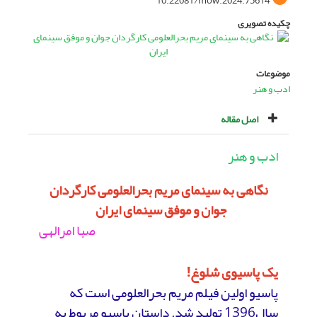
10.22081/mow.2024.75614
چکیده تصویری
موضوعات
ادب و هنر
اصل مقاله
ادب و هنر
نگاهی به سینمای مریم بحرالعلومی کارگردان
جوان و موفق سینمای ایران
صبا امرالهی
یک پاسیوی شلوغ!
پاسیو اولین فیلم مریم بحرالعلومی است که
سال1396 تولید شد. داستان پاسیو مربوط به