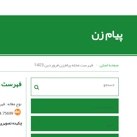
پیام زن
صفحه اصلی
فهرست مجله پیام زن فروردین 1403
فهرست مجل
نوع مقاله : فه
صفحه اصلی
4.75699
چکیده تصویری
مرور