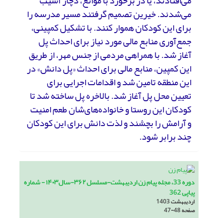
می‌افتادند، یا در برخورد با موانع، دچار آسیب
می‌شدند. خیرین تصمیم گرفتند مسیر مدرسه را
برای این کودکان هموار کنند. با تشکیل کمپینی،
جمع‌آوری منابع مالی مورد نیاز برای احداث پل
آغاز شد. با همراهی مردمی از جنس مهر، از طریق
این کمپین، منابع مالی برای احداث «پل دانش» در
این منطقه تامین شد و اقدامات اجرایی برای
تعیین محل پل آغاز شد. بالاخره پل ساخته شد تا
کودکان این روستا و خانواده‌های‌شان طعم امنیت
و آرامش را بچشند و لذت دانش برای این کودکان
چند برابر شود.
دوره 33، مجله پیام زن اردیبهشت-مسلسل ۳۶۲-سال۱۴۰۳ - شماره
پیاپی 362
اردیبهشت 1403
صفحه
47-48