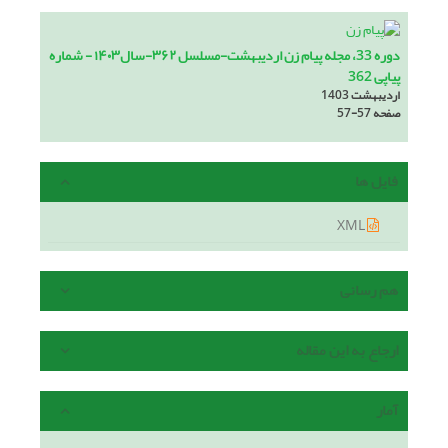
دوره 33، مجله پیام زن اردیبهشت-مسلسل ۳۶۲-سال۱۴۰۳ - شماره
پیاپی 362
اردیبهشت 1403
صفحه
57-57
فایل ها
XML
هم رسانی
ارجاع به این مقاله
آمار