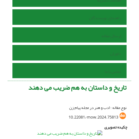
اطلاعات نشریه
راهنمای نویسندگان
ارسال مقاله
داوران
تماس با ما
تاریخ و داستان به هم ضریب می دهند
نوع مقاله : ادب و هنر در مجله پیام زن
10.22081/mow.2024.75813
چکیده تصویری