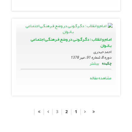
امـام و انقلاب ؛ دگـرگـونـى در وضع فـرهنگـى اجتمـاعى
بـانـوان
احمد حیدری
دوره 8، شماره 91 ، مهر 1378
بیشتر
چکیده
مشاهده مقاله
3
2
1