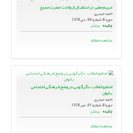
مـریـم مطهر در استقبـال از ولادت حضرت مسیح
احمد حیدری
دوره 8، شماره 94 ، دی 1378
بیشتر
چکیده
مشاهده مقاله
امـام و انقلاب ؛ دگـرگـونـى در وضع فـرهنگـى اجتمـاعى
بـانوان
احمد حیدری
دوره 8، شماره 91 ، مهر 1378
بیشتر
چکیده
مشاهده مقاله