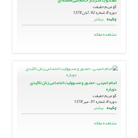
گفتگـو بـا سـرکـار خـانم الهى قمشه اى
گو مریم حقیقت
دوره 8، شماره 92 ، آبان 1378
بیشتر
چکیده
مشاهده مقاله
امـام خمینـى ، حضـور و مسـوولیت اجتمـاعى زنان تاکیدى
دوباره
گو مریم حقیقت
دوره 8، شماره 91 ، مهر 1378
بیشتر
چکیده
مشاهده مقاله