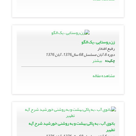
زن روستایى ، یک الگو
رفیع افتخار
دوره 6، آبان مسلسل 68 سال1376 ، آبان 1376
بیشتر
چکیده
مشاهده مقاله
بانوى آب ، به پاکى بهشت و به روشنى خورشید شرح آیه
تطهیر